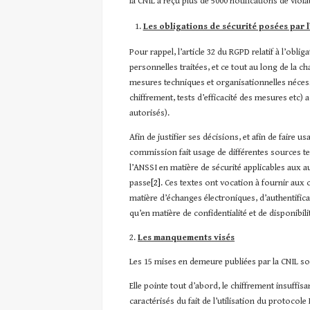
la CNIL a reçu plus de 5000 notifications de viol
Les obligations de sécurité posées par l
Pour rappel, l’article 32 du RGPD relatif à l’obl
personnelles traitées, et ce tout au long de la c
mesures techniques et organisationnelles néces
chiffrement, tests d’efficacité des mesures etc) 
autorisés).
Afin de justifier ses décisions, et afin de faire
commission fait usage de différentes sources tell
l’ANSSI en matière de sécurité applicables aux 
passe
[2]
. Ces textes ont vocation à fournir aux
matière d’échanges électroniques, d’authentifica
qu’en matière de confidentialité et de disponibil
2.
Les manquements visés
Les 15 mises en demeure publiées par la CNIL son
Elle pointe tout d’abord, le chiffrement insuffi
caractérisés du fait de l’utilisation du protoco