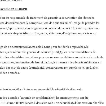
ations de données.
’article 32 du RGPD
igation du responsable de traitement de garantir la sécurisation des données
haine des traitements (y compris en cas de sous-traitance), exige de prendre les
saires/appropriées afin de garantir un niveau de sécurité (pseudonymisation,
adapté aux risques (destruction, perte, altération, divulgation, ou accès non
 usage de documentation accessible à tous pour fonder les reproches, la
es que le référentiel général de sécurité (RGS)
[1]
, les recommandations de
autorités administratives, et ses propres recommandations en matière de mots de
 organismes, en fonction de leur situation, les mesures de sécurité minimales en
tion par mot de passe (complexité, conservation, renouvellement, etc.), ainsi
ité des données.
t toutes relatives à des manquements à la sécurité de sites web.
sant des données (garantie de confidentialité), les manquements ont été
le HTTP et non HTTPS (accès à des sites web non sécurisés), d’une version obsolète