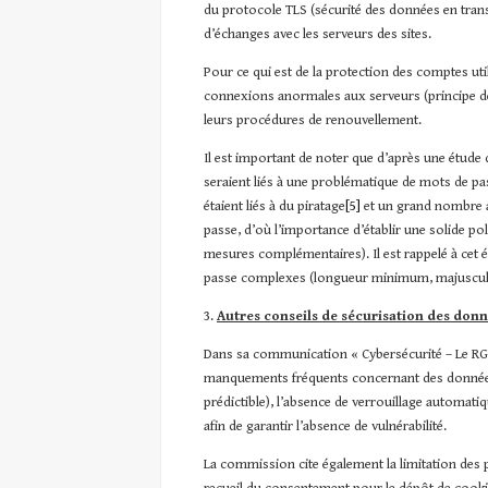
du protocole TLS (sécurité des données en trans
d’échanges avec les serveurs des sites.
Pour ce qui est de la protection des comptes util
connexions anormales aux serveurs (principe de
leurs procédures de renouvellement.
Il est important de noter que d’après une étude
seraient liés à une problématique de mots de pa
étaient liés à du piratage
[5]
et un grand nombre au
passe, d’où l’importance d’établir une solide pol
mesures complémentaires). Il est rappelé à cet 
passe complexes (longueur minimum, majuscules, 
3.
Autres conseils de sécurisation des don
Dans sa communication « Cybersécurité – Le RGPD 
manquements fréquents concernant des données l
prédictible), l’absence de verrouillage automati
afin de garantir l’absence de vulnérabilité.
La commission cite également la limitation des 