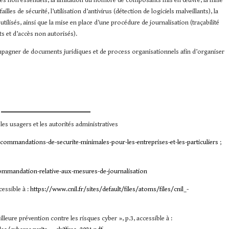
es non essentiels, la limitation du nombre de composants mis en œuvre, la mise
illes de sécurité, l’utilisation d’antivirus (détection de logiciels malveillants), la
utilisés, ainsi que la mise en place d’une procédure de journalisation (traçabilité
nts et d’accès non autorisés).
pagner de documents juridiques et de process organisationnels afin d’organiser
es usagers et les autorités administratives
commandations-de-securite-minimales-pour-les-entreprises-et-les-particuliers
;
ecommandation-relative-aux-mesures-de-journalisation
cessible à :
https://www.cnil.fr/sites/default/files/atoms/files/cnil_-
lleure prévention contre les risques cyber », p.3, accessible à :