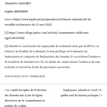
Charlotte GALICHET
Sophie RENAUDIN
Source
https://www.legalis.net/jurisprudences/tribunal-administratif-de-
versailles-ordonnance-du-22-mai-2020/
[1]
https://www.village-justice.com/articles/consentement-valide-sens-
rgpd,30428.html
[2]
Identité et coordonnées du responsable de traitement ainsi que du DPO le cas
échéant, les finalités du traitement, la base juridique du traitement, les
destinataires et catégories de destinataires des données, le cas échéant l’existence
de transferts de données hors UE, les durées de conservations, l’existence de sous-
traitants, et surtout les droits des personnes concernées.
POUR MARQUE-PAGES :
PERMALIENS
.
«
Le Comité Européen de Protection
Employeurs, salariés et Covid-19 :
des données met à jour les lignes
quelles sont les bonnes pratiques ?
»
directrices sur le consentement en
matière de cookies