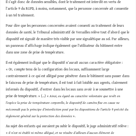
Il s’agit donc de données sensibles, dont le traitement est interdit en vertu de
l’article 9 du RGPD, à moins, notamment, que la personne concernée ait consentie
à un tel traitement.
Pour dire que les personnes concernées avaient consenti au traitement de leurs
données de santé, le Tribunal administratif de Versailles relève tout d’abord que le
dispositif est signalé de manière très visible par une signalétique au sol. Par ailleurs,
un panneau d’affichage indique également que l’utilisateur du bâtiment entre
dans une zone de prise de température.
Il est également indiqué que le dispositif n’aurait aucun caractère obligatoire :
« Or, compte tenu de la configuration des locaux, suffisamment large
contrairement à ce qui est allégué pour pénétrer dans le bâtiment sans passer dans
le faisceau de prise de température, il est tout à fait loisible aux agents, clairement
informés du dispositif, d’entrer dans les locaux sans avoir à se soumettre à une
prise de température. » (…) «
Ainsi, eu égard au caractère volontaire que revêt en
l’espèce la prise de température corporelle, le dispositif de caméra fixe en cause ne
méconnaît pas le principe d’interdiction posé par les dispositions de l’article 9 précité du
règlement général sur la protection des données
».
Au sujet des enfants qui auraient pu subir le dispositif, le juge administratif relève :
«
il n’est ni établi ni même allégué, et ne résulte d’ailleurs d’aucun élément de