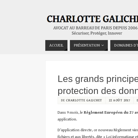
ACCUEIL
PRÉSENTATION
DOMAINES D’
Les grands princip
protection des don
DE
CHARLOTTE GALICHET
22 AOÛT 2017
Dans 9 mois, le
Règlement Européen du 27 avr
application.
D’application directe, ce nouveau Règlement viend
fichiers et aux libertés, dite « Loi informatique et