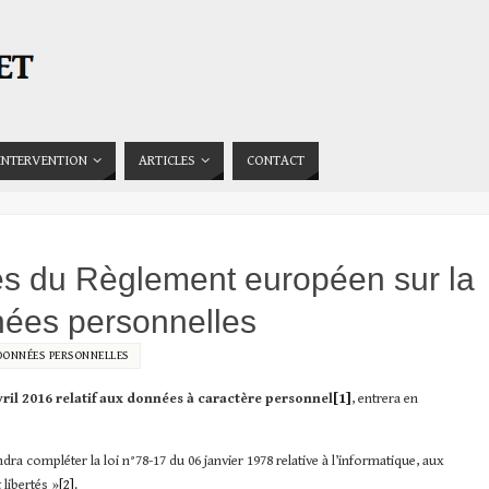
INTERVENTION
ARTICLES
CONTACT
es du Règlement européen sur la
nées personnelles
DONNÉES PERSONNELLES
il 2016 relatif aux données à caractère personnel
[1]
, entrera en
ra compléter la loi n°78-17 du 06 janvier 1978 relative à l’informatique, aux
 libertés »
[2]
.