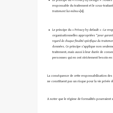
Le principe du « Privacy By Design » : toute
responsable du traitement et le sous-traitant
traitement lui-même
»
[4]
.
Le principe du « Privacy by default » : Le r
organisationnelles appropriées “
pour garanti
regard de chaque finalité spécifique du traitemen
données. Ce principe s’applique non seulemen
traitement, mais aussi à leur durée de conser
personnes qui en ont strictement besoin en fo
La conséquence de cette responsabilisation des a
ne constituent pas un risque pour la vie privée d
A noter que le régime de formalités pourraient sub