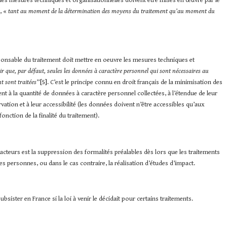
s les mesures techniques et organisationnelles doivent être mises en œuvre par le
, «
tant au moment de la détermination des moyens du traitement qu’au moment du
esponsable du traitement doit mettre en oeuvre les mesures techniques et
r que, par défaut, seules les données à caractère personnel qui sont nécessaires au
t sont traitées
”
[5]
. C’est le principe connu en droit français de la minimisation des
t à la quantité de données à caractère personnel collectées, à l’étendue de leur
vation et à leur accessibilité (les données doivent n’être accessibles qu’aux
nction de la finalité du traitement).
cteurs est la suppression des formalités préalables dès lors que les traitements
es personnes, ou dans le cas contraire, la réalisation d’études d’impact.
sister en France si la loi à venir le décidait pour certains traitements.