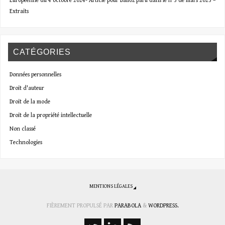
Européenne du 4 octobre 2024- Article pour Dalloz paru dans le n°3 de mars 2025 –
Extraits
CATÉGORIES
Données personnelles
Droit d'auteur
Droit de la mode
Droit de la propriété intellectuelle
Non classé
Technologies
MENTIONS LÉGALES
FIÈREMENT PROPULSÉ PAR
PARABOLA
&
WORDPRESS.