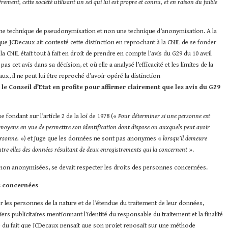
ement, cette société utilisant un sel qui lui est propre et connu, et en raison du faible
 une technique de pseudonymisation et non une technique d’anonymisation. A la
t que JCDecaux ait contesté cette distinction en reprochant à la CNIL de se fonder
la CNIL était tout à fait en droit de prendre en compte l’avis du G29 du 10 avril
s cet avis dans sa décision, et où elle a analysé l’efficacité et les limites de la
, il ne peut lui être reproché d’avoir opéré la distinction
,
le Conseil d’Etat en profite pour affirmer clairement que les avis du G29
se fondant sur l’article 2 de la loi de 1978 («
Pour déterminer si une personne est
es moyens en vue de permettre son identification dont dispose ou auxquels peut avoir
ersonne.
») et juge que les données ne sont pas anonymes «
lorsqu’il demeure
entre elles des données résultant de deux enregistrements qui la concernent
».
 non anonymisées, se devait respecter les droits des personnes concernées.
es concernées
er les personnes de la nature et de l’étendue du traitement de leur données,
rs publicitaires mentionnant l’identité du responsable du traitement et la finalité
ée du fait que JCDecaux pensait que son projet reposait sur une méthode