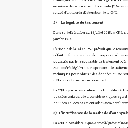
d’anonymisation et a refusé, au regard d’une in
en œuvre de ce traitement. La société JCDecaux a 
refusé d’annuler la délibération de la CNIL.
2)
La légalité du traitement
Dans sa délibération du 16 juillet 2015, la CNIL a 
janvier 1978.
L’article 7 de la loi de 1978 prévoit que le resp
défaut se fonder sur l’un des cinq cas visés au 
poursuivi par le responsable de traitement ». En
Sur l’intérêt légitime du responsable de traitem
techniques pour obtenir des données qui ne pouv
d’Etat a confirmé ce raisonnement.
La CNIL a par ailleurs admis que la finalité décla
données traitées, elle a considéré « qu’eu égard 
données collectées étaient adéquates, pertinentes
3)
L’insuffisance de la méthode d’anonymi
La CNIL a considéré «
que le procédé présenté ne s