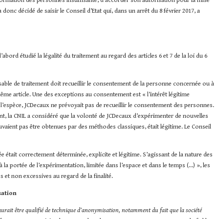
formation des personnes insuffisante, d’accorder son autorisation pour la mise
donc décidé de saisir le Conseil d’Etat qui, dans un arrêt du 8 février 2017, a
d’abord étudié la légalité du traitement au regard des articles 6 et 7 de la loi du 6
onsable de traitement doit recueillir le consentement de la personne concernée ou à
même article. Une des exceptions au consentement est « l’intérêt légitime
 l’espèce, JCDecaux ne prévoyait pas de recueillir le consentement des personnes.
ent, la CNIL a considéré que la volonté de JCDecaux d’expérimenter de nouvelles
aient pas être obtenues par des méthodes classiques, était légitime. Le Conseil
rée était correctement déterminée, explicite et légitime. S’agissant de la nature des
à la portée de l’expérimentation, limitée dans l’espace et dans le temps (…) », les
 et non excessives au regard de la finalité.
sation
aurait être qualifié de technique d’anonymisation, notamment du fait que la société