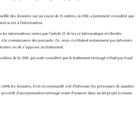
ueillir des données sur un rayon de 25 mètres, la CNIL a justement considéré que
ent accès à l’information.
es informations visées par l’article 32 de la Loi Informatique et Libertés
es à la connaissance des passants. Or, ceux-ci n’étaient notamment pas informés
llectées ou de s’opposer au traitement.
osition de la CNIL qui avait considéré que le traitement envisagé n’était pas loyal
 100% les données, il est recommandé soit d’informer les personnes de manière
ur le procédé d’anonymisation envisagé avant d’avancer dans un tel projet (comme