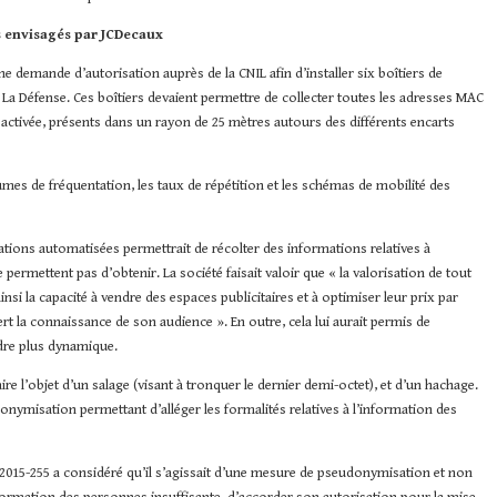
s envisagés par JCDecaux
ne demande d’autorisation auprès de la CNIL afin d’installer six boîtiers de
 La Défense. Ces boîtiers devaient permettre de collecter toutes les adresses MAC
t activée, présents dans un rayon de 25 mètres autours des différents encarts
lumes de fréquentation, les taux de répétition et les schémas de mobilité des
ations automatisées permettrait de récolter des informations relatives à
ne permettent pas d’obtenir. La société faisait valoir que « la valorisation de tout
nsi la capacité à vendre des espaces publicitaires et à optimiser leur prix par
rt la connaissance de son audience ». En outre, cela lui aurait permis de
dre plus dynamique.
aire l’objet d’un salage (visant à tronquer le dernier demi-octet), et d’un hachage.
nonymisation permettant d’alléger les formalités relatives à l’information des
 n°2015-255 a considéré qu’il s’agissait d’une mesure de pseudonymisation et non