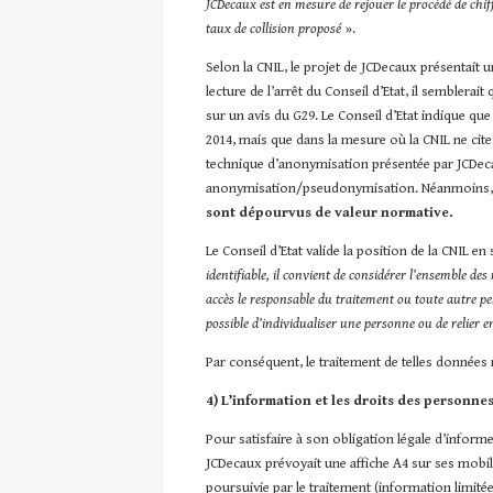
JCDecaux est en mesure de rejouer le procédé de chiffr
taux de collision proposé
».
Selon la CNIL, le projet de JCDecaux présentait
lecture de l’arrêt du Conseil d’Etat, il semblerai
sur un avis du G29. Le Conseil d’Etat indique que 
2014, mais que dans la mesure où la CNIL ne cite pa
technique d’anonymisation présentée par JCDecaux
anonymisation/pseudonymisation. Néanmoins
sont dépourvus de valeur normative.
Le Conseil d’Etat valide la position de la CNIL en 
identifiable, il convient de considérer l’ensemble d
accès le responsable du traitement ou toute autre p
possible d’individualiser une personne ou de relier 
Par conséquent, le traitement de telles données
4) L’information et les droits des personn
Pour satisfaire à son obligation légale d’inform
JCDecaux prévoyait une affiche A4 sur ses mobilie
poursuivie par le traitement (information limit